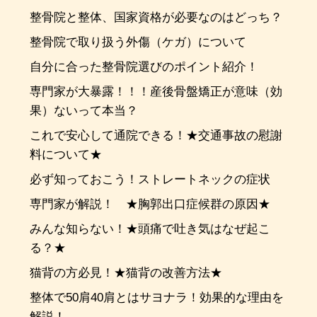
整骨院と整体、国家資格が必要なのはどっち？
整骨院で取り扱う外傷（ケガ）について
自分に合った整骨院選びのポイント紹介！
専門家が大暴露！！！産後骨盤矯正が意味（効
果）ないって本当？
これで安心して通院できる！★交通事故の慰謝
料について★
必ず知っておこう！ストレートネックの症状
専門家が解説！ ★胸郭出口症候群の原因★
みんな知らない！★頭痛で吐き気はなぜ起こ
る？★
猫背の方必見！★猫背の改善方法★
整体で50肩40肩とはサヨナラ！効果的な理由を
解説！