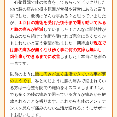
一心整骨院で体の検査をしてもらってビックリした
のは膝の痛みの根本原因が骨盤や背骨にあると言う
事でした。最初はそんな事ある？と思っていました
が、
１回目の施術を受けた後今まで通り動いてみる
と膝の痛みが軽減
していました！こんなに即効性が
あるのなら続けて施術を受ければ完全に良くなるか
もしれないと言う希望が出ました。期待通り
現在で
は膝の痛みが無くなり歩く事に何の支障も無いし、
畑仕事ができるまでに改善
しました！本当に感謝の
一言です。
以前のように
膝に痛みが無く生活できている事が夢
のようです
。私と同じように膝の痛みで悩まれてい
る方は一心整骨院での施術をオススメします！1人
でも多くの膝の痛みで困っている方々が痛みから解
放されることを祈ります。これからも体のメンテナ
ンスを怠らず痛みのない生活が送れるようにサポー
トお願いします。