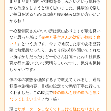
まだまだ妻と旅行や運動を楽しみたいという気持ち
から治療をしようと強く思いました。健康的で楽し
い毎日を送るためには膝と腰の痛みは無い方がいい
からね！
一心整骨院さんのいい所は沢山ありますが最も良い
なと思った所は『
先生と受付さんの対応が物凄く良
い！
』という所です。今まで通院した事のある整骨
院は無愛想だったり、あまり僕の話を聞いてくれな
い所ばかりだったけど一心さんは違ったね！社員教
育が行き届いていて素晴らしいですし、気分も気持
ちが良いです♪
僕の体の状態を理解するまで教えてくれるし、通院
頻度や施術内容、目標の設定まで懇切丁寧に行って
くれました。この時点で
膝の痛みも腰の痛みも無く
なってしまいます
よね（笑）
現に
サポーターをしなくても歩ける様になりました