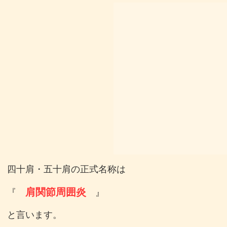
四十肩・五十肩の正式名称は
肩関節周囲炎
『
』
と言います。