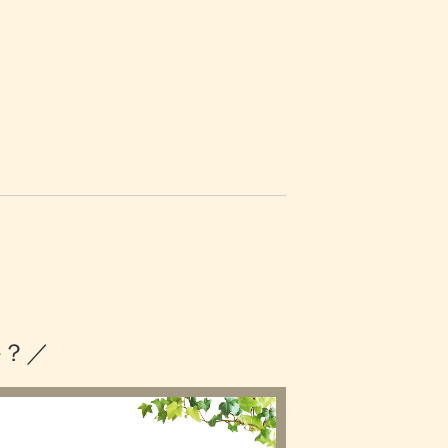
み
か？／