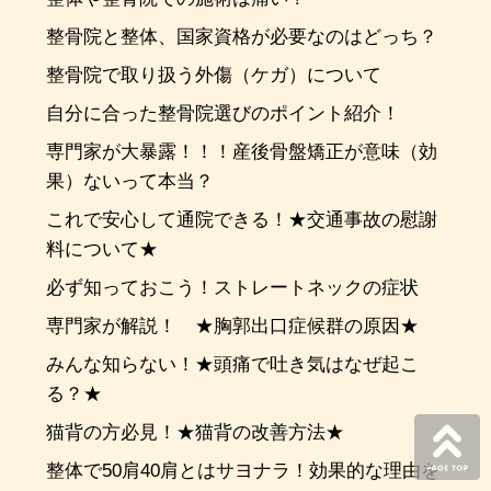
整骨院と整体、国家資格が必要なのはどっち？
整骨院で取り扱う外傷（ケガ）について
自分に合った整骨院選びのポイント紹介！
専門家が大暴露！！！産後骨盤矯正が意味（効
果）ないって本当？
これで安心して通院できる！★交通事故の慰謝
料について★
必ず知っておこう！ストレートネックの症状
専門家が解説！ ★胸郭出口症候群の原因★
みんな知らない！★頭痛で吐き気はなぜ起こ
る？★
猫背の方必見！★猫背の改善方法★
整体で50肩40肩とはサヨナラ！効果的な理由を